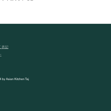
く表記
ー
4 by Asian Kitchen Taj