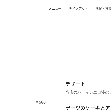
メニュー
テイクアウト
店舗 / 営
デザート
当店のパティシエ自慢の
￥580
デーツのケーキとア