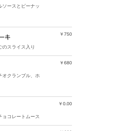
ルソースとピーナッ
￥750
ーキ
ごのスライス入り
￥680
チオクランブル、ホ
￥0.00
チョコレートムース