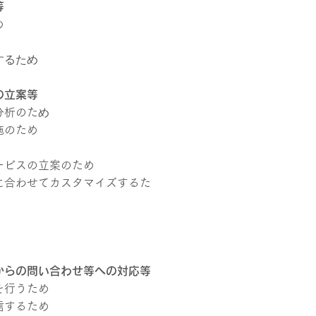
等
め
するため
の立案等
め
分析のた
施のため
ービスの立案のため
に合わせてカスタマイズするた
からの問い合わせ等への対応等
を行うため
信するため